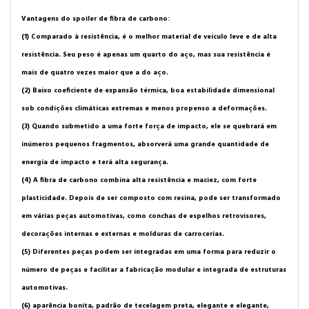
Vantagens do spoiler de fibra de carbono:
(1) Comparado à resistência, é o melhor material de veículo leve e de alta
resistência. Seu peso é apenas um quarto do aço, mas sua resistência é
mais de quatro vezes maior que a do aço.
(2) Baixo coeficiente de expansão térmica, boa estabilidade dimensional
sob condições climáticas extremas e menos propenso a deformações.
(3) Quando submetido a uma forte força de impacto, ele se quebrará em
inúmeros pequenos fragmentos, absorverá uma grande quantidade de
energia de impacto e terá alta segurança.
(4) A fibra de carbono combina alta resistência e maciez, com forte
plasticidade. Depois de ser composto com resina, pode ser transformado
em várias peças automotivas, como conchas de espelhos retrovisores,
decorações internas e externas e molduras de carrocerias.
(5) Diferentes peças podem ser integradas em uma forma para reduzir o
número de peças e facilitar a fabricação modular e integrada de estruturas
automotivas.
(6) aparência bonita, padrão de tecelagem preta, elegante e elegante,