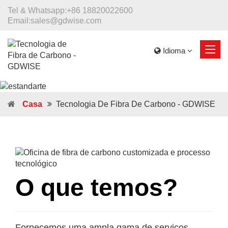
Tel & Whatsapp:
+86 18820022600
Email:
sales@gdwise.com
Idioma
Casa
Tecnologia De Fibra De Carbono - GDWISE
O que temos?
Fornecemos uma ampla gama de serviços