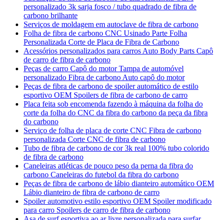
personalizado 3k sarja fosco / tubo quadrado de fibra de
carbono brilhante
Serviços de moldagem em autoclave de fibra de carbono
Folha de fibra de carbono CNC Usinado Parte Folha
Personalizada Corte de Placa de Fibra de Carbono
Acessórios personalizados para carros Auto Body Parts Capô
de carro de fibra de carbono
Peças de carro Capô do motor Tampa de automóvel
personalizado Fibra de carbono Auto capô do motor
Peças de fibra de carbono de spoiler automático de estilo
esportivo OEM Spoilers de fibra de carbono de carro
Placa feita sob encomenda fazendo à máquina da folha do
corte da folha do CNC da fibra do carbono da peça da fibra
do carbono
Serviço de folha de placa de corte CNC Fibra de carbono
personalizada Corte CNC de fibra de carbono
Tubo de fibra de carbono de cor 3k real 100% tubo colorido
de fibra de carbono
Caneleiras atléticas de pouco peso da perna da fibra do
carbono Caneleiras do futebol da fibra do carbono
Peças de fibra de carbono de lábio dianteiro automático OEM
Lábio dianteiro de fibra de carbono de carro
Spoiler automotivo estilo esportivo OEM Spoiler modificado
para carro Spoilers de carro de fibra de carbono
Asa de surf esportiva ao ar livre personalizada para surfar