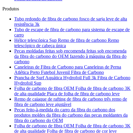
Produtos
Tubo redondo de fibra de carbono fosco de sarja leve de alta
resistência 3k
Tubo de escape de fibra de carbono para sistema de escape de
carro
Hélice telescópica Sup Remo de fibra de carbono Remo
telescópico de cabeça única
Peças moldadas feitas sob encomenda feitas sob encomenda
da fibra do carbono do OEM fazendo à máquina da fibra do
carbono
Caneleiras de Fibra de Carbono para Caneleiras de Perna
Atlética Preto Futebol Juvenil Fibra de Carbono
Prancha de Surf Aquática Hydrofoil Full 3k Fibra de Carbono
Hydrofoil Sup
Folha de carbono de fibra OEM Folha de fibra de carbono 3K
de alta qualidade Placa de folha de fibra de carbono leve
Remo de caiaque de rafting de fibra de carbono três remo de
fibra de carbono leve ajustável
Peças feito-à-medida do carro da fibra do carbono dos
produtos moldes da fibra do carbono das peças moldantes da
fibra do carbono do OEM
Folha de carbono de fibra OEM Folha de fibra de carbono 3K
de alta qualidade Folha de fibra de carbono de cor leve