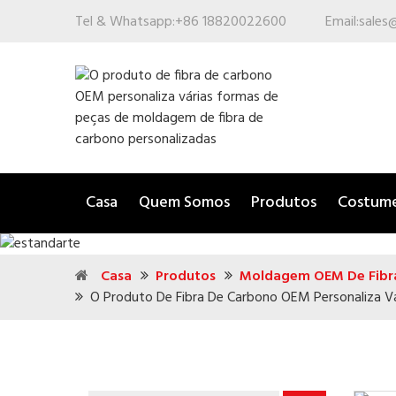
Tel & Whatsapp:
+86 18820022600
Email:
sales
Casa
Quem Somos
Produtos
Costum
Casa
Produtos
Moldagem OEM De Fibr
O Produto De Fibra De Carbono OEM Personaliza V