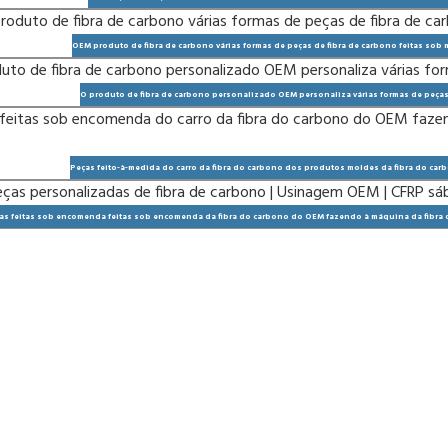
OEM produto de fibra de carbono várias formas de peças de fibra de carbono feitas sob
O produto de fibra de carbono personalizado OEM personaliza várias formas de peças
Peças feito-à-medida do carro da fibra do carbono dos produtos moldes da fibra do ca
s feitas sob encomenda feitas sob encomenda da fibra do carbono do OEM fazendo à máquina da fibra