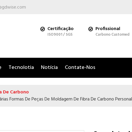
@gdwise.com
Certificação
Profissional
ISO9001 / SGS
Carbono Customed
e
Tecnolotia
Notícia
Contate-Nos
a De Carbono
árias Formas De Peças De Moldagem De Fibra De Carbono Personal