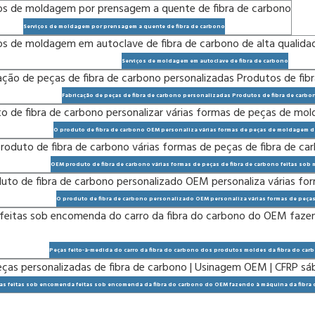
Serviços de moldagem por prensagem a quente de fibra de carbono
Serviços de moldagem em autoclave de fibra de carbono
Fabricação de peças de fibra de carbono personalizadas Produtos de fibra de carbo
O produto de fibra de carbono OEM personaliza várias formas de peças de moldagem d
OEM produto de fibra de carbono várias formas de peças de fibra de carbono feitas sob
O produto de fibra de carbono personalizado OEM personaliza várias formas de peças
Peças feito-à-medida do carro da fibra do carbono dos produtos moldes da fibra do ca
s feitas sob encomenda feitas sob encomenda da fibra do carbono do OEM fazendo à máquina da fibra