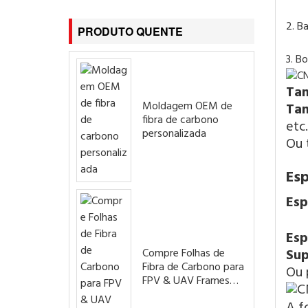
2. B
PRODUTO QUENTE
3. B
Ta
Moldagem OEM de
Ta
fibra de carbono
etc.
personalizada
Ou 
Es
Esp
Esp
Sup
Compre Folhas de
Fibra de Carbono para
Ou 
FPV & UAV Frames
Drones
A f