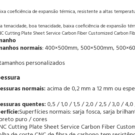
aixa coeficiência de expansão térmica, resistente a altas temperat
oa tenacidade, boa tenacidade, baixa coeficiência de expansão tér
manho
manhos normais
: 400×500mm, 500×500mm, 500×6
tamanhos personalizados
pessura
essuras normais: 
acima de 0,2 mm a 12 mm ou espe
essuras quentes: 
0,5 / 1,0 / 1,5 / 2,0 / 2,5 / 3,0 / 4,
erfície:
Superfícies normais: sarja fosca, sarja brilhant
preto puro / cores
olha de corte CNC de fibra de carbono tem resistên