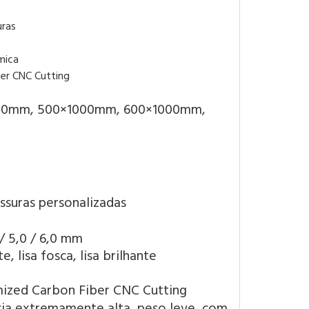
uras
mica
00mm, 500×1000mm, 600×1000mm,
ssuras personalizadas
0 / 5,0 / 6,0 mm
e, lisa fosca, lisa brilhante
cia extremamente alta, peso leve, com