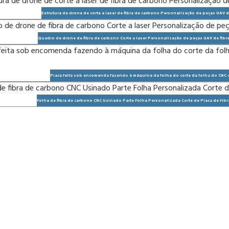
Estrutura de drone de corte a laser de fibra de carbono Personalização de peças UAV d
Quadro de drone de fibra de carbono Corte a laser Personalização de peças UAV de fibr
Placa feita sob encomenda fazendo à máquina da folha do corte da folha do CNC d
Folha de fibra de carbono CNC Usinado Parte Folha Personalizada Corte de Placa de Fib