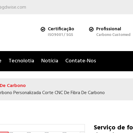
@gdwise.com
Certificação
Profissional
ISO9001 / SGS
Carbono Customed
e
Tecnolotia
Notícia
Contate-Nos
 De Carbono
arbono Personalizada Corte CNC De Fibra De Carbono
Serviço de f