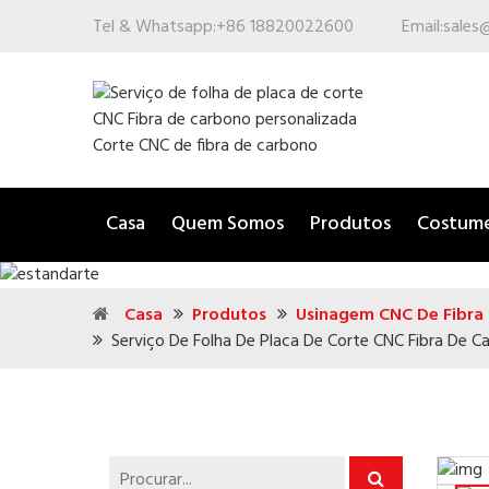
Tel & Whatsapp:
+86 18820022600
Email:
sales
Casa
Quem Somos
Produtos
Costum
Casa
Produtos
Usinagem CNC De Fibra
Serviço De Folha De Placa De Corte CNC Fibra De C