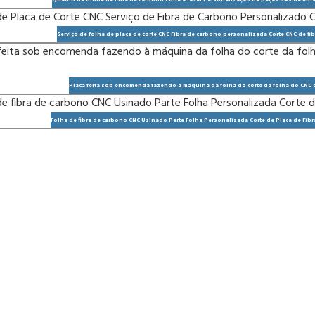
Quadro de drone de fibra de carbono Corte a laser Personalização de peças UAV de fibr
Serviço de folha de placa de corte CNC Fibra de carbono personalizada Corte CNC de fi
Placa feita sob encomenda fazendo à máquina da folha do corte da folha do CNC d
Folha de fibra de carbono CNC Usinado Parte Folha Personalizada Corte de Placa de Fib