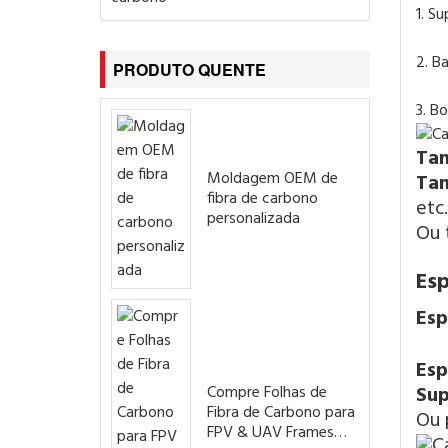
1. S
2. B
PRODUTO QUENTE
3. B
Ta
Moldagem OEM de
Ta
fibra de carbono
etc.
personalizada
Ou 
Es
Esp
Esp
Sup
Compre Folhas de
Fibra de Carbono para
Ou 
FPV & UAV Frames