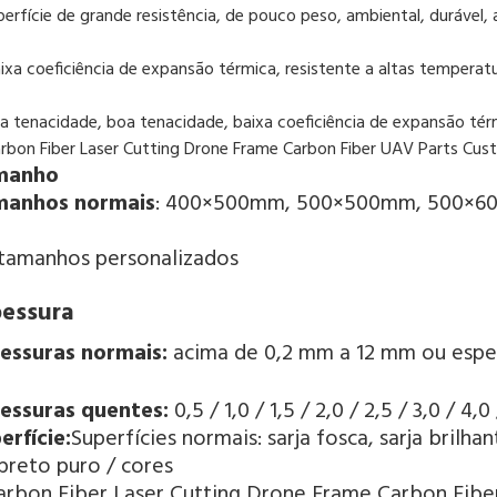
uperfície de grande resistência, de pouco peso, ambiental, durável,
aixa coeficiência de expansão térmica, resistente a altas temperat
oa tenacidade, boa tenacidade, baixa coeficiência de expansão tér
manho
manhos normais
: 400×500mm, 500×500mm, 500×6
tamanhos personalizados
pessura
essuras normais: 
acima de 0,2 mm a 12 mm ou espe
essuras quentes: 
0,5 / 1,0 / 1,5 / 2,0 / 2,5 / 3,0 / 4,
erfície:
Superfícies normais: sarja fosca, sarja brilhant
preto puro / cores