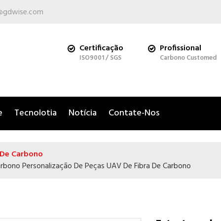
@gdwise.com
Certificação
Profissional
ISO9001 / SGS
Carbono Customed
e
Tecnolotia
Notícia
Contate-Nos
 De Carbono
Carbono Personalização De Peças UAV De Fibra De Carbono