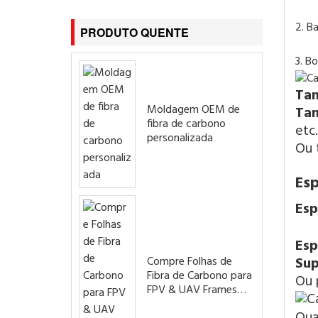
2. B
PRODUTO QUENTE
3. B
Ta
Moldagem OEM de
Ta
fibra de carbono
etc.
personalizada
Ou 
Es
Esp
Esp
Sup
Compre Folhas de
Fibra de Carbono para
Ou 
FPV & UAV Frames
Drones
Qua