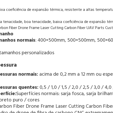
aixa coeficiência de expansão térmica, resistente a altas temperat
oa tenacidade, boa tenacidade, baixa coeficiência de expansão tér
manho
manhos normais
: 400×500mm, 500×500mm, 500×6
tamanhos personalizados
pessura
essuras normais: 
acima de 0,2 mm a 12 mm ou espe
essuras quentes: 
0,5 / 1,0 / 1,5 / 2,0 / 2,5 / 3,0 / 4,
erfície:
Superfícies normais: sarja fosca, sarja brilhant
preto puro / cores
dro de drone de fibra de carbono CNC extremamente