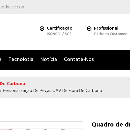
@gdwise.com
Certificação
Profissional
ISO9001 / SGS
Carbono Customed
e
Tecnolotia
Notícia
Contate-Nos
 De Carbono
r Personalização De Peças UAV De Fibra De Carbono
Quadro de dr