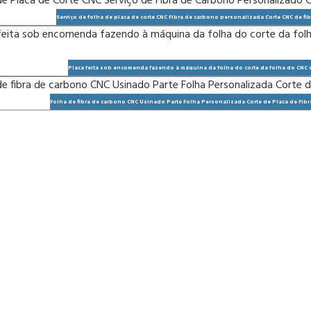
Serviço de folha de placa de corte CNC Fibra de carbono personalizada Corte CNC de fi
Placa feita sob encomenda fazendo à máquina da folha do corte da folha do CNC d
Folha de fibra de carbono CNC Usinado Parte Folha Personalizada Corte de Placa de Fib