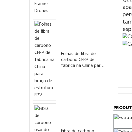
apa
per
tam
esp
Folhas de fibra de
carbono CFRP de
fábrica na China para
braço de estrutura
FPV
PRODUT
Fibra de carbono