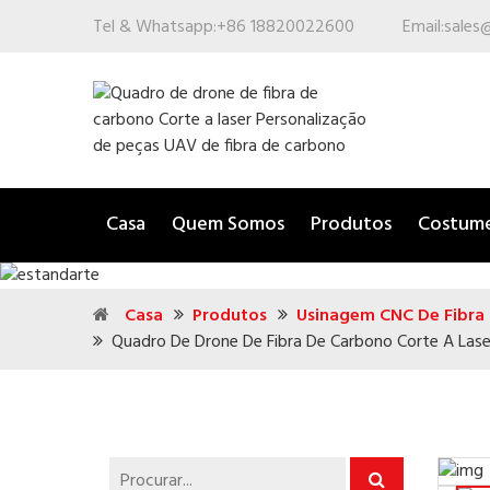
Tel & Whatsapp:
+86 18820022600
Email:
sales
Casa
Quem Somos
Produtos
Costum
Casa
Produtos
Usinagem CNC De Fibra
Quadro De Drone De Fibra De Carbono Corte A Lase